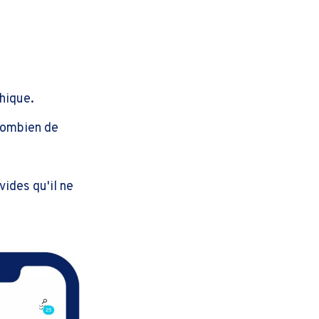
hique.
combien de
ides qu'il ne