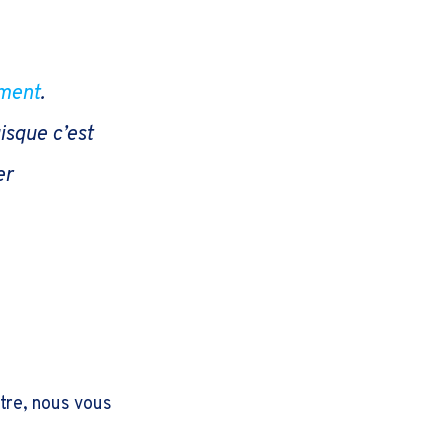
ement
.
isque c’est
er
ôtre, nous vous