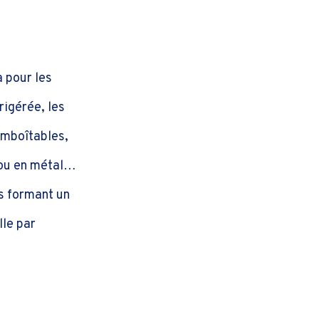
 pour les
rigérée, les
emboîtables,
e ou en métal…
ns formant un
lle par