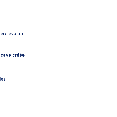
tère évolutif
 cave créée
les