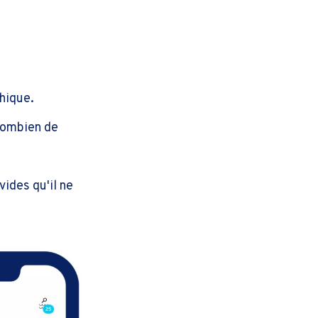
hique.
combien de
ides qu'il ne