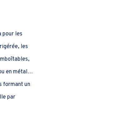
 pour les
rigérée, les
emboîtables,
e ou en métal…
ns formant un
lle par