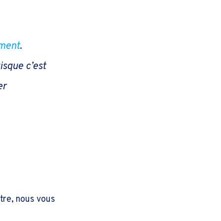
ement
.
isque c’est
er
ôtre, nous vous