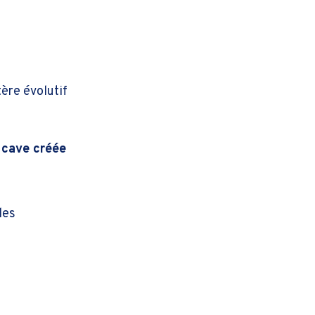
tère évolutif
 cave créée
les