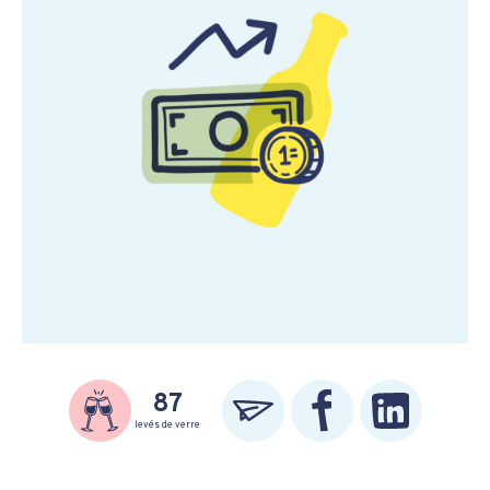
87
levés de verre