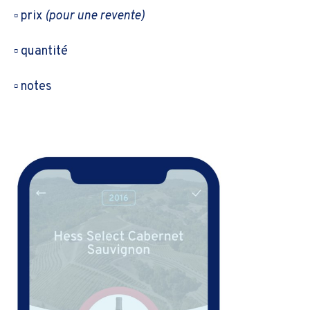
▫️ prix
(pour une revente)
▫️ quantité
▫️ notes